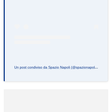
U
n post condiviso da Spazio Napoli (@spazionapoli.it)