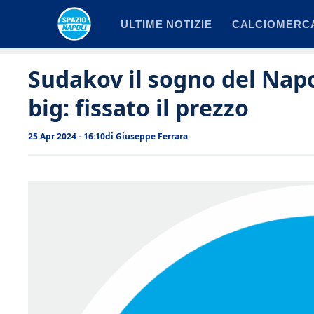
Vai
ULTIME NOTIZIE
CALCIOMERC
al
contenuto
Sudakov il sogno del Napol
big: fissato il prezzo
25 Apr 2024 - 16:10
di
Giuseppe Ferrara