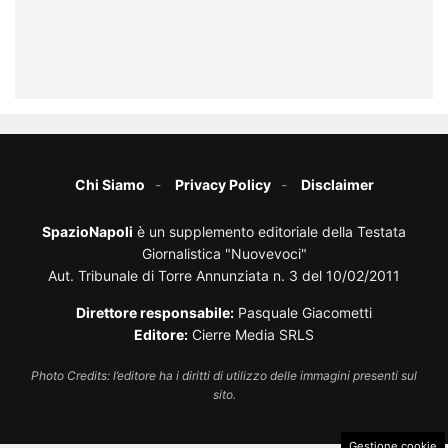
Chi Siamo
Privacy Policy
Disclaimer
SpazioNapoli
è un supplemento editoriale della Testata
Giornalistica "Nuovevoci"
Aut. Tribunale di Torre Annunziata n. 3 del 10/02/2011
Direttore responsabile:
Pasquale Giacometti
Editore:
Cierre Media SRLS
Photo Credits: l’editore ha i diritti di utilizzo delle immagini presenti sul
sito.
Gestione cookie