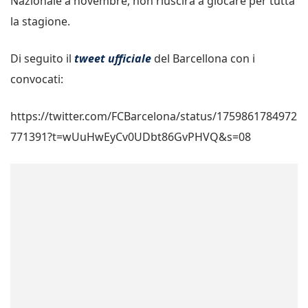
Nazionale a novembre, non riuscirà a giocare per tutta
la stagione.
Di seguito il
tweet ufficiale
del Barcellona con i
convocati:
https://twitter.com/FCBarcelona/status/1759861784972
771391?t=wUuHwEyCv0UDbt86GvPHVQ&s=08