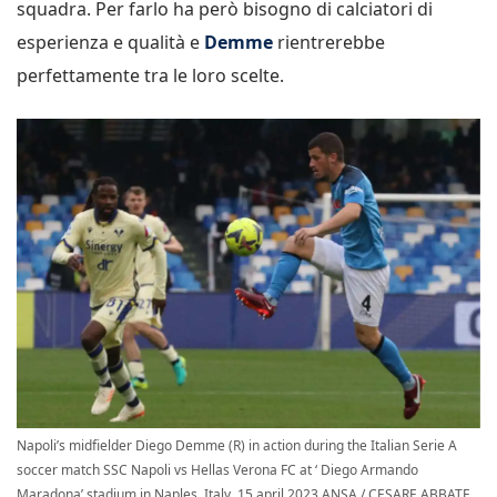
squadra. Per farlo ha però bisogno di calciatori di
esperienza e qualità e
Demme
rientrerebbe
perfettamente tra le loro scelte.
Napoli’s midfielder Diego Demme (R) in action during the Italian Serie A
soccer match SSC Napoli vs Hellas Verona FC at ‘ Diego Armando
Maradona’ stadium in Naples, Italy, 15 april 2023 ANSA / CESARE ABBATE