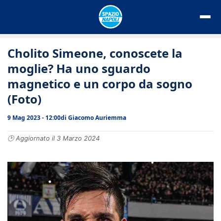
Vai
al
contenuto
Cholito Simeone, conoscete la
moglie? Ha uno sguardo
magnetico e un corpo da sogno
(Foto)
9 Mag 2023 - 12:00
di
Giacomo Auriemma
🕑 Aggiornato il 3 Marzo 2024