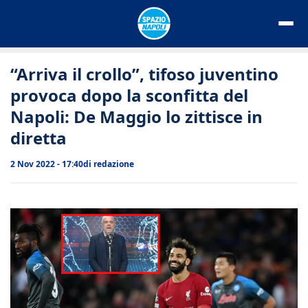
Vai
al
contenuto
“Arriva il crollo”, tifoso juventino
provoca dopo la sconfitta del
Napoli: De Maggio lo zittisce in
diretta
2 Nov 2022 - 17:40
di
redazione