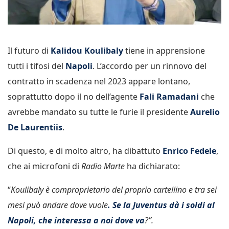
Il futuro di
Kalidou Koulibaly
tiene in apprensione
tutti i tifosi del
Napoli
. L’accordo per un rinnovo del
contratto in scadenza nel 2023 appare lontano,
soprattutto dopo il no dell’agente
Fali Ramadani
che
avrebbe mandato su tutte le furie il presidente
Aurelio
De Laurentiis
.
Di questo, e di molto altro, ha dibattuto
Enrico Fedele
,
che ai microfoni di
Radio Marte
ha dichiarato:
“
Koulibaly è comproprietario del proprio cartellino e tra sei
mesi può andare dove vuole
. Se la Juventus dà i soldi al
Napoli, che interessa a noi dove va
?”.