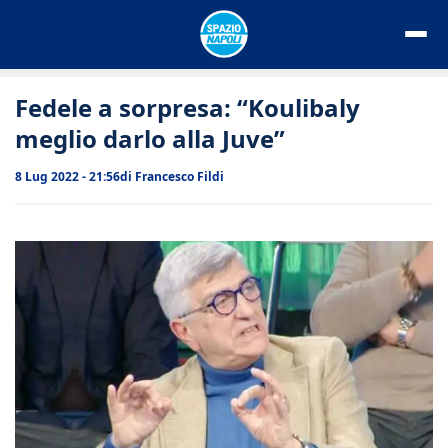
Vai
al
contenuto
Fedele a sorpresa: “Koulibaly
meglio darlo alla Juve”
8 Lug 2022 - 21:56
di
Francesco Fildi