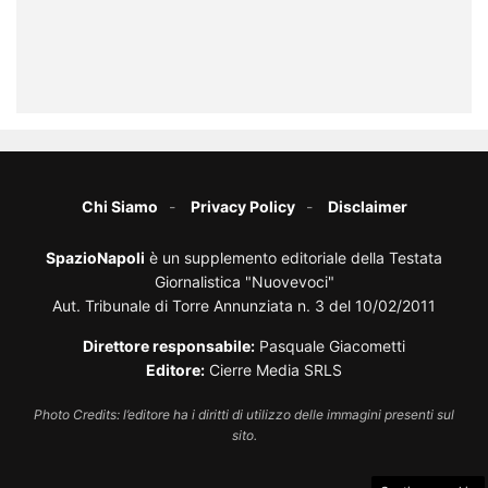
Chi Siamo
Privacy Policy
Disclaimer
SpazioNapoli
è un supplemento editoriale della Testata
Giornalistica "Nuovevoci"
Aut. Tribunale di Torre Annunziata n. 3 del 10/02/2011
Direttore responsabile:
Pasquale Giacometti
Editore:
Cierre Media SRLS
Photo Credits: l’editore ha i diritti di utilizzo delle immagini presenti sul
sito.