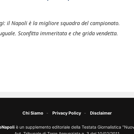
oggi: il Napoli è la migliore squadra del campionato.
an uguale. Sconfitta immeritata e che grida vendetta.
Chi Siamo
Privacy Policy
Disclaimer
oNapoli
è un supplemento editoriale della Testata Giornalistica "Nuo
Aut. Tribunale di Torre Annunziata n. 3 del 10/02/2011