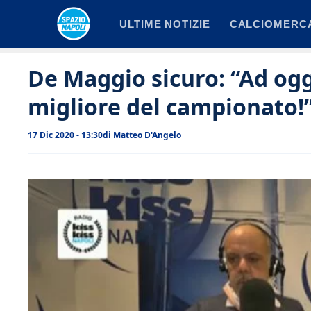
Vai
ULTIME NOTIZIE
CALCIOMERC
al
contenuto
De Maggio sicuro: “Ad oggi
migliore del campionato!
17 Dic 2020 - 13:30
di
Matteo D'Angelo