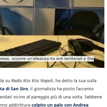
da su
Radio Kiss Kiss Napoli
, ha detto la sua sulla
ta di San Siro
, il giornalista ha posto l’accento
 andati vicino al pareggio più di una volta. Sebbene
anno addirittura
colpito un palo con Andrea