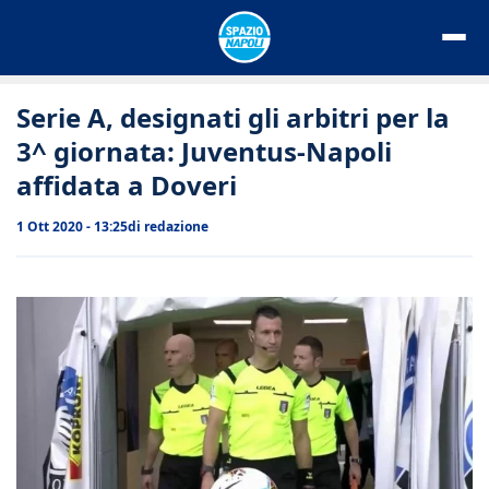
Vai
al
contenuto
Serie A, designati gli arbitri per la
3^ giornata: Juventus-Napoli
affidata a Doveri
1 Ott 2020 - 13:25
di
redazione