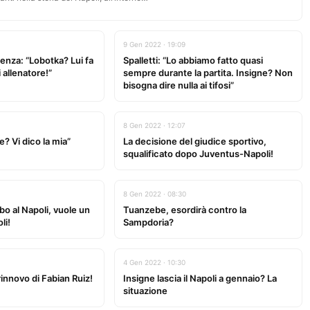
9 Gen 2022 · 19:09
renza: “Lobotka? Lui fa
Spalletti: “Lo abbiamo fatto quasi
 allenatore!”
sempre durante la partita. Insigne? Non
bisogna dire nulla ai tifosi”
8 Gen 2022 · 12:07
? Vi dico la mia”
La decisione del giudice sportivo,
squalificato dopo Juventus-Napoli!
8 Gen 2022 · 08:30
rbo al Napoli, vuole un
Tuanzebe, esordirà contro la
li!
Sampdoria?
4 Gen 2022 · 10:30
rinnovo di Fabian Ruiz!
Insigne lascia il Napoli a gennaio? La
situazione