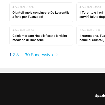
4 Gen 2022 · 10:00
4 Gen 2022 · 09:30
Giuntoli vuole convincere De Laurentiis
Il Toronto è il pri
a farlo per Tuanzebe!
servirà l’aiuto de
4 Gen 2022 · 08:30
2 Gen 2022 · 11:57
Calciomercato Napoli: fissate le visite
Il retroscena, Tu
mediche di Tuanzebe
nome di Giuntoli, 
1
2
3
…
30
Successivo →
Spazi