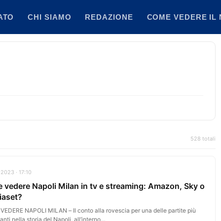
ATO
CHI SIAMO
REDAZIONE
COME VEDERE IL 
528 totali
 2023 · 17:10
 vedere Napoli Milan in tv e streaming: Amazon, Sky o
iaset?
EDERE NAPOLI MILAN – Il conto alla rovescia per una delle partite più
anti nella storia del Napoli, all’interno…