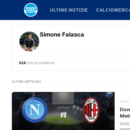
Vai
ULTIME NOTIZIE
CALCIOMERC
al
contenuto
Simone Falasca
528
articoli pubblicati
ULTIMI ARTICOLI
18 Apr
Dove
Med
DOVE V
import