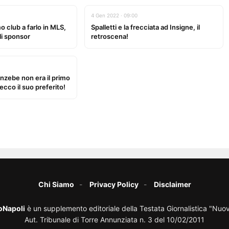
4 Gen 2022 · 09:00
mo club a farlo in MLS,
Spalletti e la frecciata ad Insigne, il
gli sponsor
retroscena!
anzebe non era il primo
ecco il suo preferito!
Chi Siamo
Privacy Policy
Disclaimer
oNapoli
è un supplemento editoriale della Testata Giornalistica "Nuo
Aut. Tribunale di Torre Annunziata n. 3 del 10/02/2011