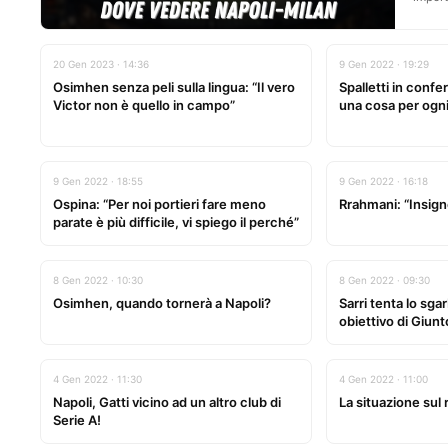
20 Gen 2023 · 14:36
9 Gen 2022 · 19:29
Osimhen senza peli sulla lingua: “Il vero
Spalletti in confe
Victor non è quello in campo”
una cosa per ogni
9 Gen 2022 · 18:55
9 Gen 2022 · 16:18
Ospina: “Per noi portieri fare meno
Rrahmani: “Insigne
parate è più difficile, vi spiego il perché”
8 Gen 2022 · 10:30
8 Gen 2022 · 09:30
Osimhen, quando tornerà a Napoli?
Sarri tenta lo sga
obiettivo di Giunto
4 Gen 2022 · 11:30
4 Gen 2022 · 11:00
Napoli, Gatti vicino ad un altro club di
La situazione sul 
Serie A!