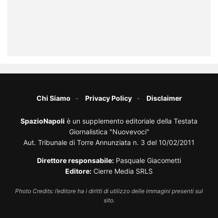
Chi Siamo
Privacy Policy
Disclaimer
SpazioNapoli
è un supplemento editoriale della Testata
Giornalistica "Nuovevoci"
Aut. Tribunale di Torre Annunziata n. 3 del 10/02/2011
Direttore responsabile:
Pasquale Giacometti
Editore:
Cierre Media SRLS
Photo Credits: l’editore ha i diritti di utilizzo delle immagini presenti sul
sito.