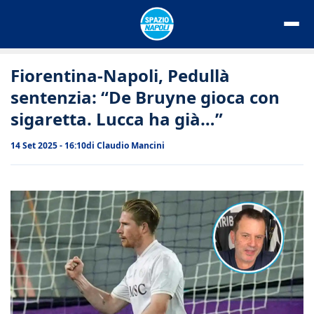
Vai
al
contenuto
Fiorentina-Napoli, Pedullà
sentenzia: “De Bruyne gioca con
sigaretta. Lucca ha già…”
14 Set 2025 - 16:10
di
Claudio Mancini