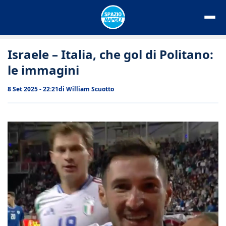
Vai
al
contenuto
Israele – Italia, che gol di Politano:
le immagini
8 Set 2025 - 22:21
di
William Scuotto