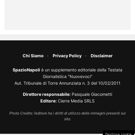
Chi Siamo
Privacy Policy
Disclaimer
SpazioNapoli
è un supplemento editoriale della Testata
Giornalistica "Nuovevoci"
Aut. Tribunale di Torre Annunziata n. 3 del 10/02/2011
Direttore responsabile:
Pasquale Giacometti
Editore:
Cierre Media SRLS
Photo Credits: l’editore ha i diritti di utilizzo delle immagini presenti sul
sito.
Gestione cookie