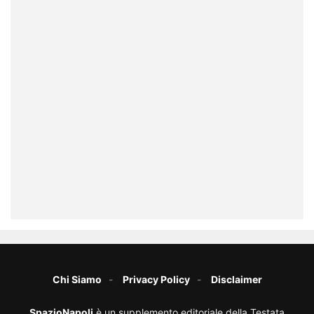
Chi Siamo
Privacy Policy
Disclaimer
SpazioNapoli
è un supplemento editoriale della Testata