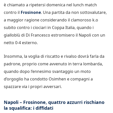
è chiamato a ripetersi domenica nel lunch match
contro il
Frosinone
. Una partita da non sottovalutare,
a maggior ragione considerando il clamoroso k.o
subito contro i ciociari in Coppa Italia, quando i
gialloblù di Di Francesco estromisero il Napoli con un
netto 0-4 esterno.
Insomma, la voglia di riscatto e rivalso dovrà farla da
padrone, proprio come avvenuto in terra lombarda,
quando dopo l’ennesimo svantaggio un moto
d’orgoglio ha condotto Osimhen e compagni a
spazzare via i propri avversari.
Napoli – Frosinone, quattro azzurri rischiano
la squalifica: i diffidati