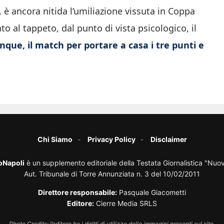
ti, è ancora nitida l’umiliazione vissuta in Coppa
 al tappeto, dal punto di vista psicologico, il
que, il match per portare a casa i tre punti e
Chi Siamo
Privacy Policy
Disclaimer
oNapoli
è un supplemento editoriale della Testata Giornalistica "Nuo
Aut. Tribunale di Torre Annunziata n. 3 del 10/02/2011
Direttore responsabile:
Pasquale Giacometti
Editore:
Cierre Media SRLS
Photo Credits: l’editore ha i diritti di utilizzo delle immagini presenti sul sito.