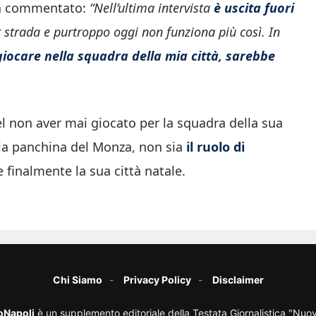
i ha commentato:
“Nell’ultima intervista
è uscita fuori
 strada e purtroppo oggi non funziona più così. In
giocare nella squadra della mia città, sarebbe
 non aver mai giocato per la squadra della sua
 sulla panchina del Monza, non sia
il ruolo di
finalmente la sua città natale.
Chi Siamo
Privacy Policy
Disclaimer
oNapoli
è un supplemento editoriale della Testata Giornalistica "Nuo