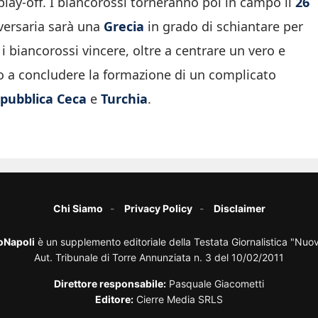
 play-off. I biancorossi torneranno poi in campo il
26
vversaria sarà una
Grecia
in grado di schiantare per
 i biancorossi vincere, oltre a centrare un vero e
 a concludere la formazione di un complicato
pubblica Ceca
e
Turchia
.
Chi Siamo
Privacy Policy
Disclaimer
oNapoli
è un supplemento editoriale della Testata Giornalistica "Nuo
Aut. Tribunale di Torre Annunziata n. 3 del 10/02/2011
Direttore responsabile:
Pasquale Giacometti
Editore:
Cierre Media SRLS