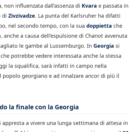
 non influenzata dall’assenza di
Kvara
e passata in
a di
Zivzivadze
. La punta del Karlsruher ha difatti
opo, nel secondo tempo, con la sua
doppietta
che
o, anche a causa dell’espulsione di Chanot avvenuta
e tagliato le gambe al Lussemburgo. In
Georgia
si
, che potrebbe vedere interessata anche la stessa
gi la squalifica, sarà infatti in campo nella
il popolo georgiano e ad innalzare ancor di più il
do la finale con la Georgia
i appresta a vivere una lunga settimana di attesa in