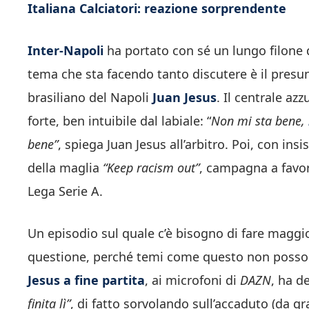
Italiana Calciatori: reazione sorprendente
Inter-Napoli
ha portato con sé un lungo filone 
tema che sta facendo tanto discutere è il pres
brasiliano del Napoli
Juan Jesus
. Il centrale az
forte, ben intuibile dal labiale: “
Non mi sta bene,
bene”
, spiega Juan Jesus all’arbitro. Poi, con ins
della maglia
“Keep racism out”
, campagna a favor
Lega Serie A.
Un episodio sul quale c’è bisogno di fare maggio
questione, perché temi come questo non possono
Jesus a fine partita
, ai microfoni di
DAZN
, ha de
finita lì”
, di fatto sorvolando sull’accaduto (da gr