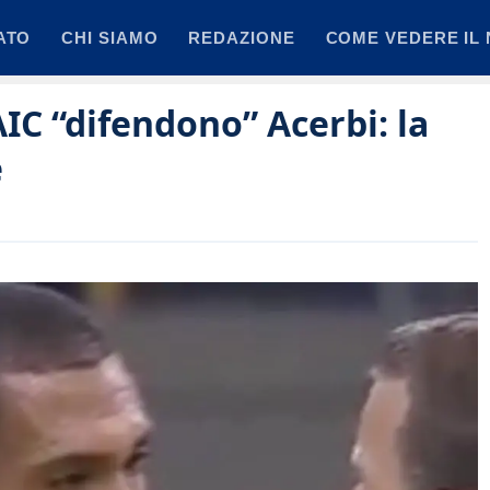
ATO
CHI SIAMO
REDAZIONE
COME VEDERE IL 
AIC “difendono” Acerbi: la
e