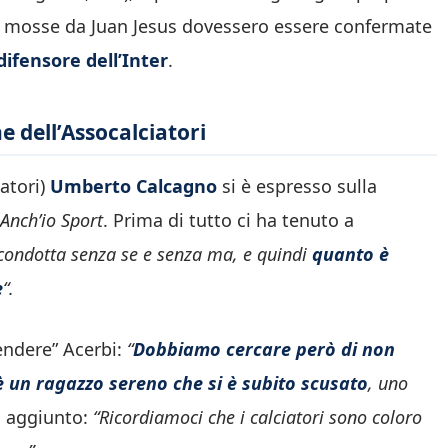
se mosse da Juan Jesus dovessero essere confermate
difensore dell’Inter
.
ne dell’Assocalciatori
iatori)
Umberto Calcagno
si è espresso sulla
Anch’io Sport
. Prima di tutto ci ha tenuto a
 condotta senza se e senza ma, e quindi
quanto è
e
“.
endere” Acerbi:
“
Dobbiamo cercare però di non
 è un ragazzo sereno che si è subito scusato
, uno
i aggiunto:
“Ricordiamoci che i calciatori sono coloro