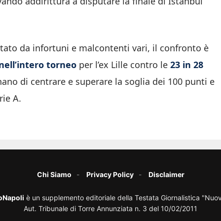
vando addirittura a disputare la finale di Istanbul
to da infortuni e malcontenti vari, il confronto è
 nell’intero torneo
per l’ex Lille contro le
23 in 28
nano di centrare e superare la soglia dei 100 punti e
rie A.
Chi Siamo
Privacy Policy
Disclaimer
oNapoli
è un supplemento editoriale della Testata Giornalistica "Nuo
Aut. Tribunale di Torre Annunziata n. 3 del 10/02/2011