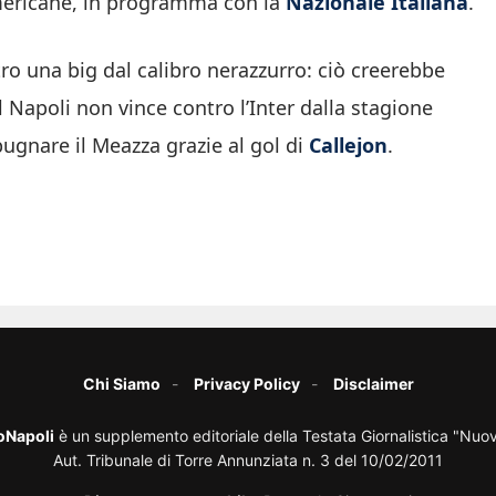
americane, in programma con la
Nazionale Italiana
.
tro una big dal calibro nerazzurro: ciò creerebbe
l Napoli non vince contro l’Inter dalla stagione
pugnare il Meazza grazie al gol di
Callejon
.
Chi Siamo
Privacy Policy
Disclaimer
oNapoli
è un supplemento editoriale della Testata Giornalistica "Nuo
Aut. Tribunale di Torre Annunziata n. 3 del 10/02/2011