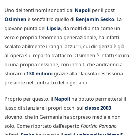
Uno dei tenti nomi sondati dal
Napoli
per il post
Osimhen
è senz’altro quello di
Benjamin Sesko
. La
giovane punta del
Lipsia
, da molti dipinta come un
vero e proprio fenomeno generazionale, ha infatti
scalato abilmente i ranghi azzurri, cui dirigenza è già
all’opera sul reparto d’attacco. Osimhen è infatti sicuro
di una propria cessione, con introiti che andranno a
sfiorare i
130 milioni
grazie alla clausola rescissoria
presente nel contratto del nigeriano.
Proprio per questo, il
Napoli
ha potuto permettersi il
lusso di stanziare i propri occhi sul
classe 2003
sloveno, che in Germania ha sorpreso media e non
solo. Come riportato dall’esperto
Fabrizio Romano
infatti,
Sesko
ha trovato il
gol 4 volte nelle ultime 5