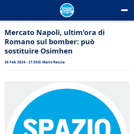
Vai
al
contenuto
Mercato Napoli, ultim’ora di
Romano sul bomber: può
sostituire Osimhen
26 Feb 2024 - 21:55
di
Mario Reccia