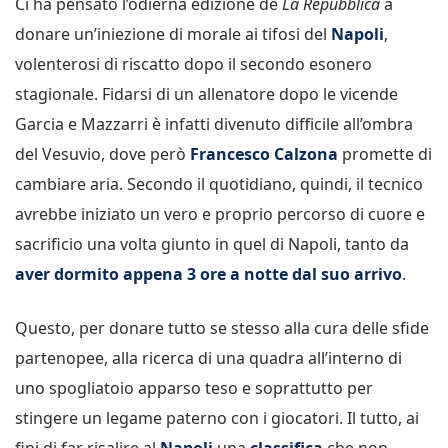
Ci ha pensato l’odierna edizione de
La Repubblica
a
donare un’iniezione di morale ai tifosi del
Napoli
,
volenterosi di riscatto dopo il secondo esonero
stagionale. Fidarsi di un allenatore dopo le vicende
Garcia e Mazzarri è infatti divenuto difficile all’ombra
del Vesuvio, dove però
Francesco Calzona
promette di
cambiare aria. Secondo il quotidiano, quindi, il tecnico
avrebbe iniziato un vero e proprio percorso di cuore e
sacrificio una volta giunto in quel di Napoli, tanto da
aver dormito appena 3 ore a notte dal suo arrivo
.
Questo, per donare tutto se stesso alla cura delle sfide
partenopee, alla ricerca di una quadra all’interno di
uno spogliatoio apparso teso e soprattutto per
stingere un legame paterno con i giocatori. Il tutto, ai
fini di far risalire al
Napoli
una
classifica
che non