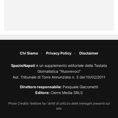
Chi Siamo
Privacy Policy
Disclaimer
SpazioNapoli
è un supplemento editoriale della Testata
Giornalistica "Nuovevoci"
Aut. Tribunale di Torre Annunziata n. 3 del 10/02/2011
Direttore responsabile:
Pasquale Giacometti
Editore:
Cierre Media SRLS
Photo Credits: l’editore ha i diritti di utilizzo delle immagini presenti sul
sito.