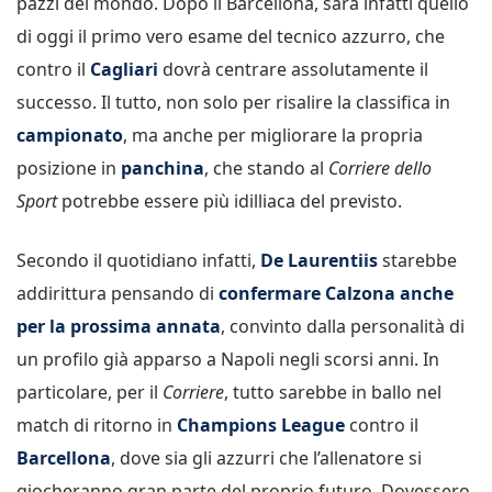
pazzi del mondo. Dopo il Barcellona, sarà infatti quello
di oggi il primo vero esame del tecnico azzurro, che
contro il
Cagliari
dovrà centrare assolutamente il
successo. Il tutto, non solo per risalire la classifica in
campionato
, ma anche per migliorare la propria
posizione in
panchina
, che stando al
Corriere dello
Sport
potrebbe essere più idilliaca del previsto.
Secondo il quotidiano infatti,
De Laurentiis
starebbe
addirittura pensando di
confermare Calzona anche
per la prossima annata
, convinto dalla personalità di
un profilo già apparso a Napoli negli scorsi anni. In
particolare, per il
Corriere
, tutto sarebbe in ballo nel
match di ritorno in
Champions League
contro il
Barcellona
, dove sia gli azzurri che l’allenatore si
giocheranno gran parte del proprio futuro. Dovessero