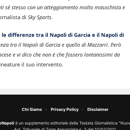
ti sé stesso con un atteggiamento molto masochista e
ornalista di
Sky Sports
.
o
le differenze tra il Napoli di Garcia e il Napoli di
enza tra il Napoli di Garcia e quello di Mazzarri. Però
ancese e vi dico che non è che fossero lontanissimi da
neature il suo intervento.
Chi Siamo
Privacy Policy
Disclaimer
oNapoli
è un supplemento editoriale della Testata Giornalistica "Nuo
Aut. Tribunale di Torre Annunziata n. 3 del 10/02/2011