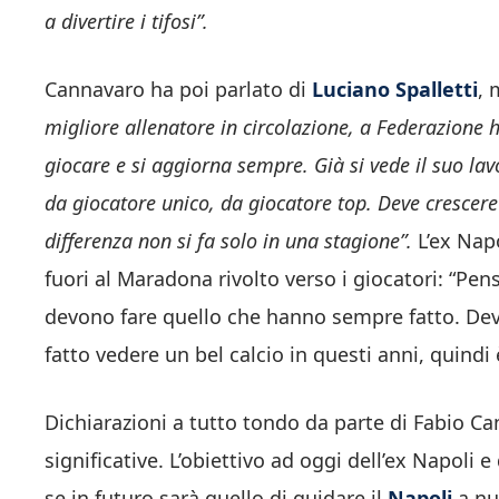
a divertire i tifosi”.
Cannavaro ha poi parlato di
Luciano Spalletti
, 
migliore allenatore in circolazione, a Federazione
giocare e si aggiorna sempre. Già si vede il suo la
da giocatore unico, da giocatore top. Deve crescere
differenza non si fa solo in una stagione”.
L’ex Nap
fuori al Maradona rivolto verso i giocatori: “Pen
devono fare quello che hanno sempre fatto. Dev
fatto vedere un bel calcio in questi anni, quindi 
Dichiarazioni a tutto tondo da parte di Fabio C
significative. L’obiettivo ad oggi dell’ex Napoli
se in futuro sarà quello di guidare il
Napoli
a nu