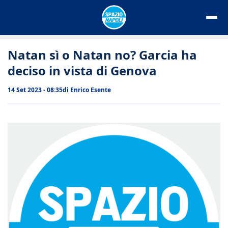
Vai
al
contenuto
Natan sì o Natan no? Garcia ha
deciso in vista di Genova
14 Set 2023 - 08:35
di
Enrico Esente