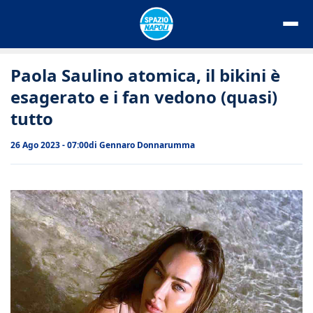
Vai
al
contenuto
Paola Saulino atomica, il bikini è
esagerato e i fan vedono (quasi)
tutto
26 Ago 2023 - 07:00
di
Gennaro Donnarumma