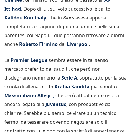
Ittihad.
Dopo di lui, sul volo successivo, è salito
Kalidou Koulibaly
, che in
Blues
aveva appena
completato la stagione dopo una lunga e bellissima
parentesi col Napoli. I due potranno ritrovare a giorni
anche
Roberto Firmino
dal
Liverpool
.
La
Premier League
sembra essere in tal senso il
mercato preferito dai sauditi, che però non
disdegnano nemmeno la
Serie A
, sopratutto per la sua
scuola di allenatori. In
Arabia Saudita
piace molto
Massimiliano Allegri,
che però attualmente risulta
ancora legato alla
Juventus
, con prospettive da
chiarire. Sarebbe più semplice virare su un tecnico
fermo, da tesserare dovendo negoziare solo il
contratto con lui e non con la società di appartenenza.