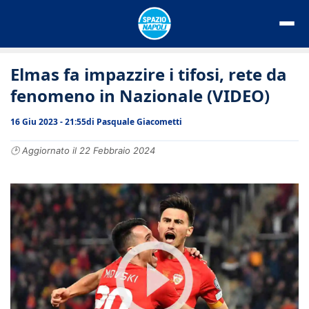
Vai
al
contenuto
Elmas fa impazzire i tifosi, rete da
fenomeno in Nazionale (VIDEO)
16 Giu 2023 - 21:55
di
Pasquale Giacometti
🕑 Aggiornato il 22 Febbraio 2024