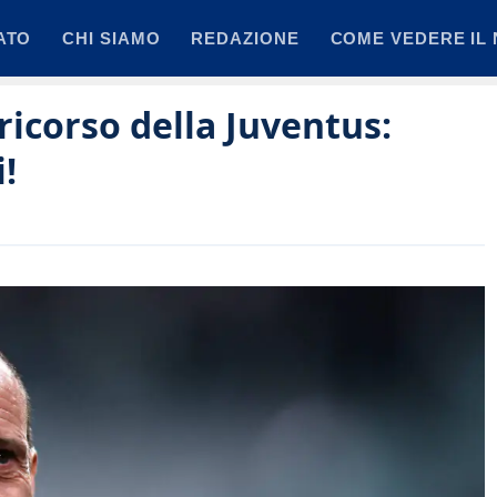
ATO
CHI SIAMO
REDAZIONE
COME VEDERE IL 
 ricorso della Juventus:
!