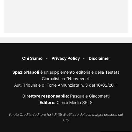
Chi Siamo
Privacy Policy
Disclaimer
SpazioNapoli
è un supplemento editoriale della Testata
Giornalistica "Nuovevoci"
Aut. Tribunale di Torre Annunziata n. 3 del 10/02/2011
Direttore responsabile:
Pasquale Giacometti
Editore:
Cierre Media SRLS
Photo Credits: l’editore ha i diritti di utilizzo delle immagini presenti sul
sito.