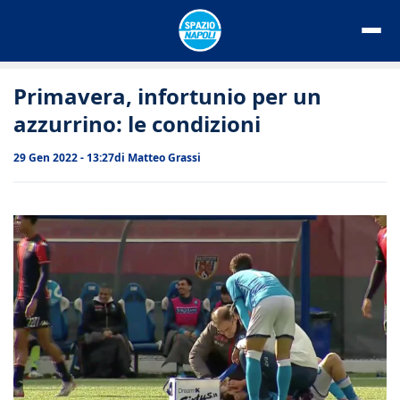
Vai
al
contenuto
Primavera, infortunio per un
azzurrino: le condizioni
29 Gen 2022 - 13:27
di
Matteo Grassi