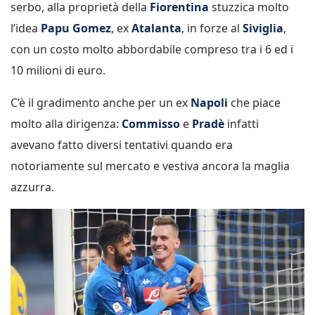
serbo, alla proprietà della
Fiorentina
stuzzica molto
l’idea
Papu Gomez
, ex
Atalanta
, in forze al
Siviglia
,
con un costo molto abbordabile compreso tra i 6 ed i
10 milioni di euro.
C’è il gradimento anche per un ex
Napoli
che piace
molto alla dirigenza:
Commisso
e
Pradè
infatti
avevano fatto diversi tentativi quando era
notoriamente sul mercato e vestiva ancora la maglia
azzurra.