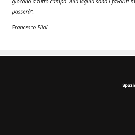
giocano a tutto campo. Alla vigilia sono i favoriti 
passerà”.
F
rancesco Fildi
Spazi