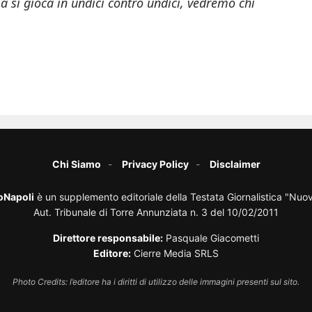
ma si gioca in undici contro undici, vedremo chi
Chi Siamo
Privacy Policy
Disclaimer
oNapoli
è un supplemento editoriale della Testata Giornalistica "Nuo
Aut. Tribunale di Torre Annunziata n. 3 del 10/02/2011
Direttore responsabile:
Pasquale Giacometti
Editore:
Cierre Media SRLS
Photo Credits: l’editore ha i diritti di utilizzo delle immagini presenti sul sito.