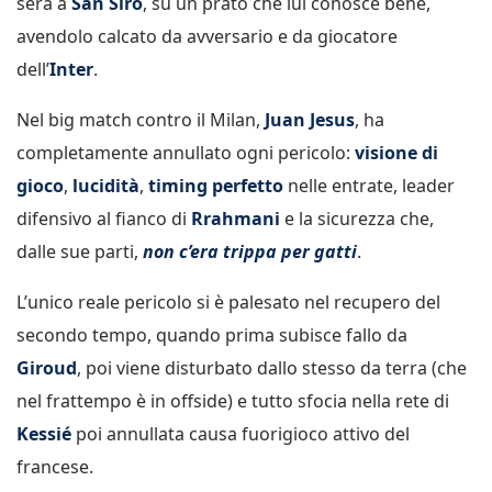
sera a
San Siro
, su un prato che lui conosce bene,
avendolo calcato da avversario e da giocatore
dell’
Inter
.
Nel big match contro il Milan,
Juan Jesus
, ha
completamente annullato ogni pericolo:
visione di
gioco
,
lucidità
,
timing perfetto
nelle entrate, leader
difensivo al fianco di
Rrahmani
e la sicurezza che,
dalle sue parti,
non c’era trippa per gatti
.
L’unico reale pericolo si è palesato nel recupero del
secondo tempo, quando prima subisce fallo da
Giroud
, poi viene disturbato dallo stesso da terra (che
nel frattempo è in offside) e tutto sfocia nella rete di
Kessié
poi annullata causa fuorigioco attivo del
francese.