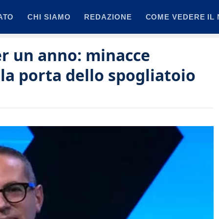
ATO
CHI SIAMO
REDAZIONE
COME VEDERE IL 
per un anno: minacce
alla porta dello spogliatoio