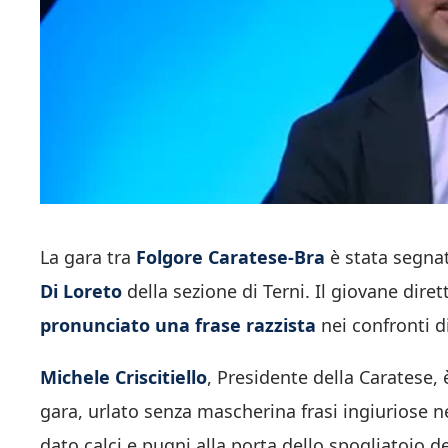
La gara tra
Folgore Caratese-Bra
è stata segnata
Di Loreto
della sezione di Terni. Il giovane dire
pronunciato una frase razzista
nei confronti d
Michele Criscitiello
, Presidente della Caratese, 
gara, urlato senza mascherina frasi ingiuriose ne
dato calci e pugni alla porta dello spogliatoio de