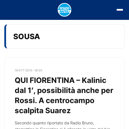
Vai
al
contenuto
SOUSA
16 OTT 2015 · 18:30
QUI FIORENTINA – Kalinic
dal 1′, possibilità anche per
Rossi. A centrocampo
scalpita Suarez
Secondo quanto riportato da Radio Bruno,