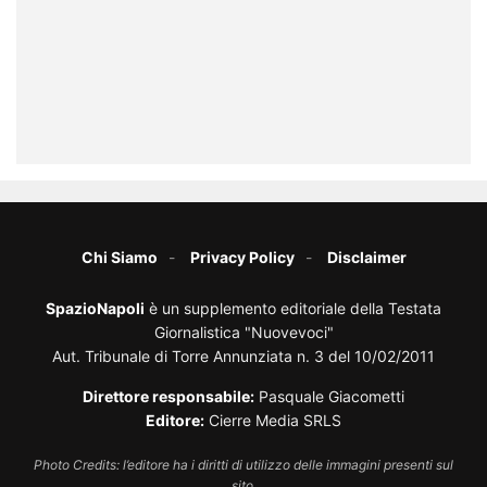
Chi Siamo
Privacy Policy
Disclaimer
SpazioNapoli
è un supplemento editoriale della Testata
Giornalistica "Nuovevoci"
Aut. Tribunale di Torre Annunziata n. 3 del 10/02/2011
Direttore responsabile:
Pasquale Giacometti
Editore:
Cierre Media SRLS
Photo Credits: l’editore ha i diritti di utilizzo delle immagini presenti sul
sito.