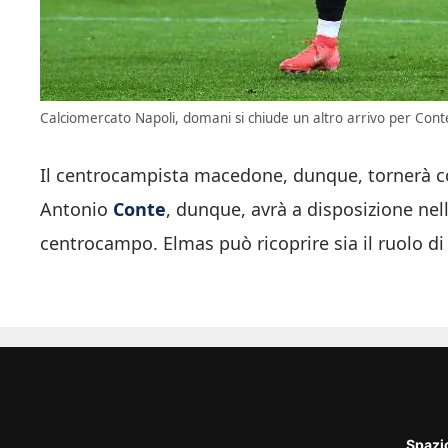
Calciomercato Napoli, domani si chiude un altro arrivo per Conte:
Il centrocampista macedone, dunque, tornerà con 
Antonio
Conte
, dunque, avrà a disposizione ne
centrocampo. Elmas può ricoprire sia il ruolo di
Spazi