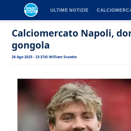
Vai
ULTIME NOTIZIE
CALCIOMERC
al
contenuto
Calciomercato Napoli, do
gongola
26 Ago 2025 - 23:37
di
William Scuotto