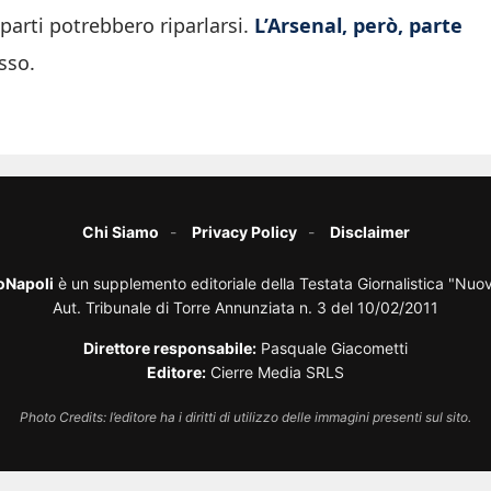
parti potrebbero riparlarsi.
L’Arsenal, però, parte
sso.
Chi Siamo
Privacy Policy
Disclaimer
oNapoli
è un supplemento editoriale della Testata Giornalistica "Nuo
Aut. Tribunale di Torre Annunziata n. 3 del 10/02/2011
Direttore responsabile:
Pasquale Giacometti
Editore:
Cierre Media SRLS
Photo Credits: l’editore ha i diritti di utilizzo delle immagini presenti sul sito.