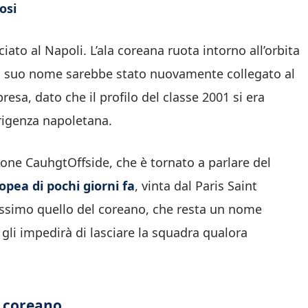
osi
ato al Napoli. L’ala coreana ruota intorno all’orbita
il suo nome sarebbe stato nuovamente collegato al
esa, dato che il profilo del classe 2001 si era
rigenza napoletana.
zione CauhgtOffside, che è tornato a parlare del
opea di pochi giorni fa
, vinta dal Paris Saint
issimo quello del coreano, che resta un nome
gli impedirà di lasciare la squadra qualora
l coreano