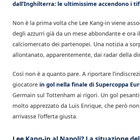
dall’Inghilterra: le ultimissime accendono i tif
Non è la prima volta che Lee Kang-in viene associ
degli azzurri già da un mese abbondante e ora 
calciomercato dei partenopei. Una notizia a sorpr
allontanato, apparentemente, dai radar della di
Così non è a quanto pare. A riportare l’indiscre
giocatore
in gol nella finale di Supercoppa Eur
Germain sul Tottenham ai rigori. Un gol pesant
molto apprezzato da Luis Enrique, che però non 
arrivasse l’offerta giusta.
Lee Kang-in al Napoli? La situazione de