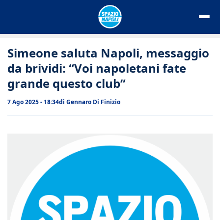
Vai
al
contenuto
Simeone saluta Napoli, messaggio
da brividi: “Voi napoletani fate
grande questo club”
7 Ago 2025 - 18:34
di
Gennaro Di Finizio