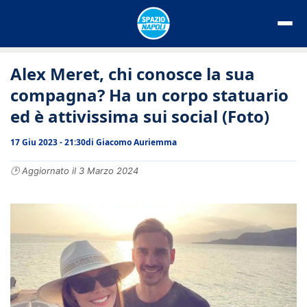
Vai
al
contenuto
Alex Meret, chi conosce la sua
compagna? Ha un corpo statuario
ed è attivissima sui social (Foto)
17 Giu 2023 - 21:30
di
Giacomo Auriemma
🕑 Aggiornato il 3 Marzo 2024