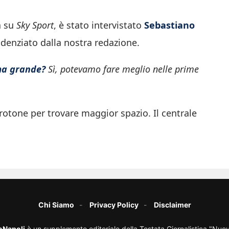
a su
Sky Sport
, è stato intervistato
Sebastiano
idenziato dalla nostra redazione.
ma grande?
Sì, potevamo fare meglio nelle prime
rotone per trovare maggior spazio. Il centrale
.
Chi Siamo
Privacy Policy
Disclaimer
oNapoli
è un supplemento editoriale della Testata Giornalistica "Nuo