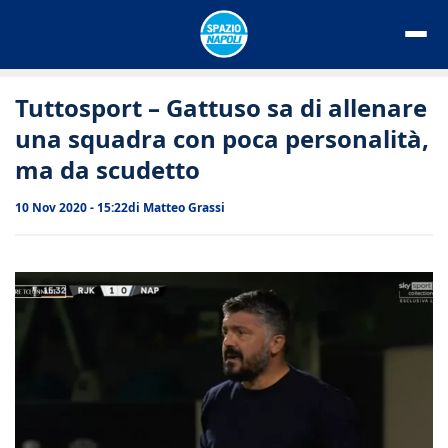
Vai
al
contenuto
Tuttosport – Gattuso sa di allenare
una squadra con poca personalità,
ma da scudetto
10 Nov 2020 - 15:22
di
Matteo Grassi