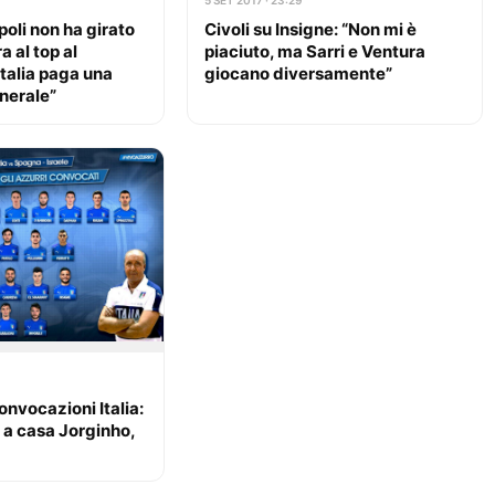
Civoli su Insigne: “Non mi è
poli non ha girato
piaciuto, ma Sarri e Ventura
a al top al
giocano diversamente”
Italia paga una
nerale”
nvocazioni Italia:
 a casa Jorginho,