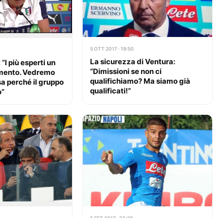
5 OTT 2017 · 19:50
La sicurezza di Ventura:
 “I più esperti un
“Dimissioni se non ci
rimento. Vedremo
qualifichiamo? Ma siamo già
sa perché il gruppo
qualificati!”
o”
5 SET 2017 · 23:29