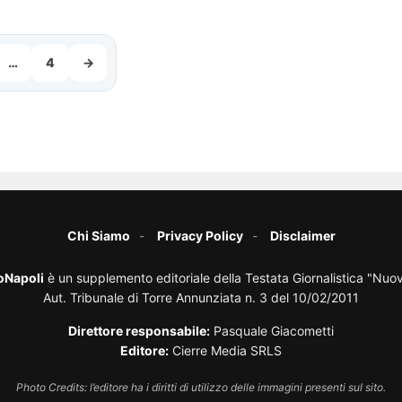
…
4
→
Chi Siamo
Privacy Policy
Disclaimer
oNapoli
è un supplemento editoriale della Testata Giornalistica "Nuo
Aut. Tribunale di Torre Annunziata n. 3 del 10/02/2011
Direttore responsabile:
Pasquale Giacometti
Editore:
Cierre Media SRLS
Photo Credits: l’editore ha i diritti di utilizzo delle immagini presenti sul sito.