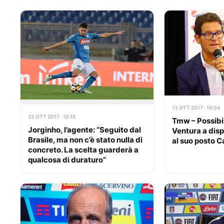
13 OTT 2017 · 16:04
23 OTT 2017 · 15:15
Tmw – Possibi
Jorginho, l’agente: “Seguito dal
Ventura a disp
Brasile, ma non c’è stato nulla di
al suo posto C
concreto. La scelta guarderà a
qualcosa di duraturo”