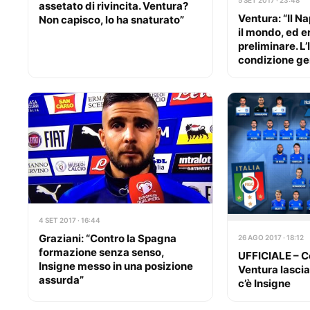
5 SET 2017 · 23:48
assetato di rivincita. Ventura?
Ventura: “Il Na
Non capisco, lo ha snaturato”
il mondo, ed er
preliminare. L’
condizione ge
4 SET 2017 · 16:44
Graziani: “Contro la Spagna
26 AGO 2017 · 18:12
formazione senza senso,
UFFICIALE – Co
Insigne messo in una posizione
Ventura lascia
assurda”
c’è Insigne