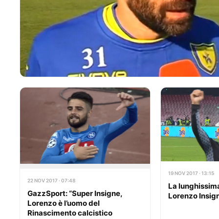
19 NOV 2017 · 13:15
22 NOV 2017 · 07:48
La lunghissim
GazzSport: “Super Insigne,
Lorenzo Insig
Lorenzo è l’uomo del
Rinascimento calcistico