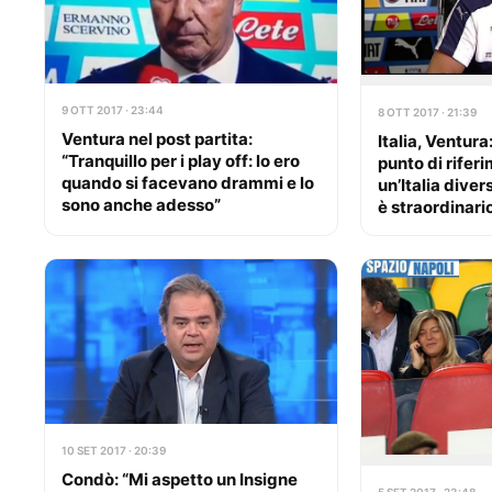
9 OTT 2017 · 23:44
8 OTT 2017 · 21:39
Ventura nel post partita:
Italia, Ventura:
“Tranquillo per i play off: lo ero
punto di rife
quando si facevano drammi e lo
un’Italia diver
sono anche adesso”
è straordinari
10 SET 2017 · 20:39
Condò: “Mi aspetto un Insigne