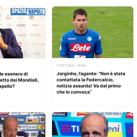
11 OTT 2017 · 14:03
Jorginho, l’agente: “Non è stata
le esonero di
contattata la Federcalcio,
etto dei Mondiali,
notizia assurda! Va dal primo
apello?
che lo convoca”