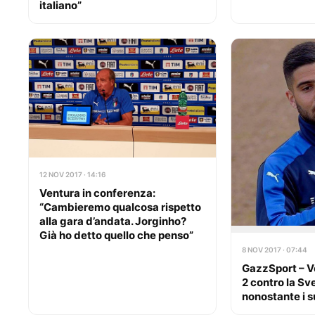
italiano”
12 NOV 2017 · 14:16
Ventura in conferenza:
“Cambieremo qualcosa rispetto
alla gara d’andata. Jorginho?
Già ho detto quello che penso”
8 NOV 2017 · 07:44
GazzSport – Ve
2 contro la Sv
nonostante i s