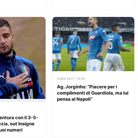
2 NOV 2017 · 14:53
Ag. Jorginho: “Piacere per i
complimenti di Guardiola, ma lui
pensa al Napoli”
ntura con il 3-5-
ezia, out Insigne
uoi numeri