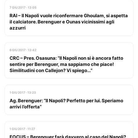
7 GIU 2017 · 13:05
RAI – Il Napoli vuole riconfermare Ghoulam, si aspetta
il calciatore. Berenguer e Ounas vicinissimi agli
azzurri
6 GIU 2017 · 13:42
CRC – Pres. Osasuna: “Il Napoli non si è ancora fatto
sentire per Berenguer, ma sappiamo che piace!
Similitudini con Callejon? Vi spiego…”
1 GIU 2017 · 13:23
Ag. Berenguer: “Il Napoli? Perfetto per lui. Speriamo
arrivi l’offerta”
1 GIU 2017 · 11:27
FOCUS – Berenguer farà davvero al caso del Napoli?