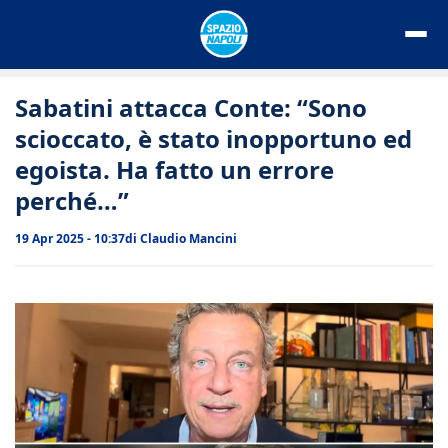
Vai
al
contenuto
Sabatini attacca Conte: “Sono
scioccato, è stato inopportuno ed
egoista. Ha fatto un errore
perché…”
19 Apr 2025 - 10:37
di
Claudio Mancini